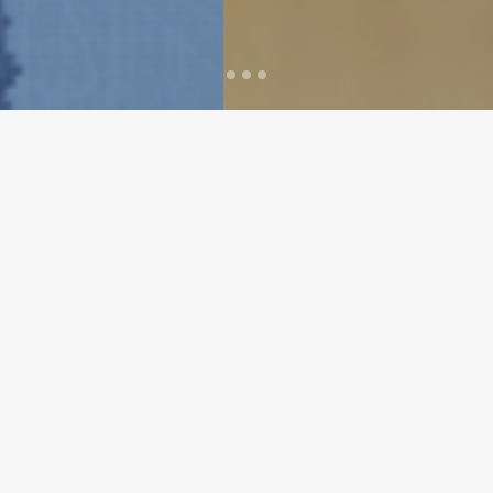
Entretien,
remise en état des
locaux,
entretien des
vitreries
Située à Rodez dans le département
de l’Aveyron,
l’entreprise
Guy Schlosser
Nettoyage
est spécialisée dans le
nettoyage de vos locaux.