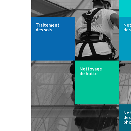
Traitement
Net
des sols
des
Nettoyage
de hotte
Net
des
pho